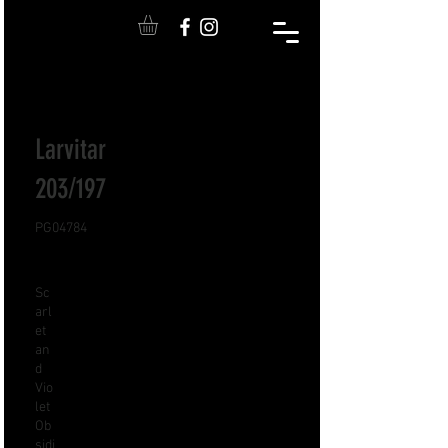
Larvitar
203/197
PG04784
Sc
arl
et
an
d
Vio
let
Ob
sidi