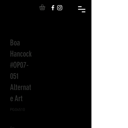
Boa
Hancock
#OP07-
051
Alternat
e Art
PG04510